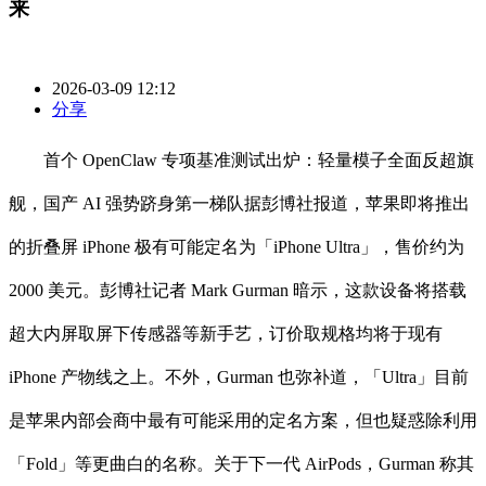
来
2026-03-09 12:12
分享
首个 OpenClaw 专项基准测试出炉：轻量模子全面反超旗
舰，国产 AI 强势跻身第一梯队据彭博社报道，苹果即将推出
的折叠屏 iPhone 极有可能定名为「iPhone Ultra」，售价约为
2000 美元。彭博社记者 Mark Gurman 暗示，这款设备将搭载
超大内屏取屏下传感器等新手艺，订价取规格均将于现有
iPhone 产物线之上。不外，Gurman 也弥补道，「Ultra」目前
是苹果内部会商中最有可能采用的定名方案，但也疑惑除利用
「Fold」等更曲白的名称。关于下一代 AirPods，Gurman 称其