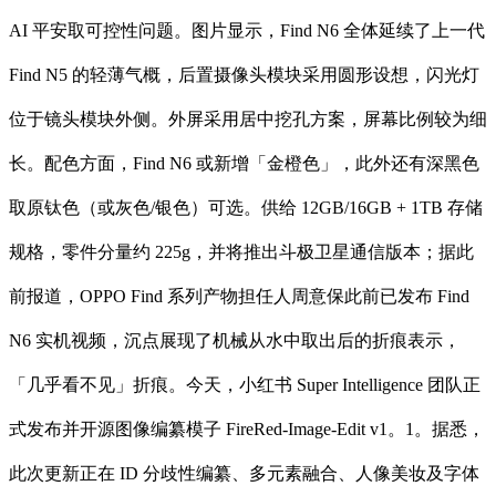
AI 平安取可控性问题。图片显示，Find N6 全体延续了上一代
Find N5 的轻薄气概，后置摄像头模块采用圆形设想，闪光灯
位于镜头模块外侧。外屏采用居中挖孔方案，屏幕比例较为细
长。配色方面，Find N6 或新增「金橙色」，此外还有深黑色
取原钛色（或灰色/银色）可选。供给 12GB/16GB + 1TB 存储
规格，零件分量约 225g，并将推出斗极卫星通信版本；据此
前报道，OPPO Find 系列产物担任人周意保此前已发布 Find
N6 实机视频，沉点展现了机械从水中取出后的折痕表示，
「几乎看不见」折痕。今天，小红书 Super Intelligence 团队正
式发布并开源图像编纂模子 FireRed-Image-Edit v1。1。据悉，
此次更新正在 ID 分歧性编纂、多元素融合、人像美妆及字体