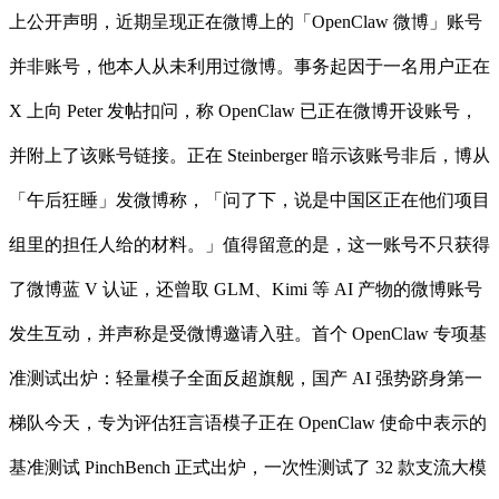
上公开声明，近期呈现正在微博上的「OpenClaw 微博」账号
并非账号，他本人从未利用过微博。事务起因于一名用户正在
X 上向 Peter 发帖扣问，称 OpenClaw 已正在微博开设账号，
并附上了该账号链接。正在 Steinberger 暗示该账号非后，博从
「午后狂睡」发微博称，「问了下，说是中国区正在他们项目
组里的担任人给的材料。」值得留意的是，这一账号不只获得
了微博蓝 V 认证，还曾取 GLM、Kimi 等 AI 产物的微博账号
发生互动，并声称是受微博邀请入驻。首个 OpenClaw 专项基
准测试出炉：轻量模子全面反超旗舰，国产 AI 强势跻身第一
梯队今天，专为评估狂言语模子正在 OpenClaw 使命中表示的
基准测试 PinchBench 正式出炉，一次性测试了 32 款支流大模