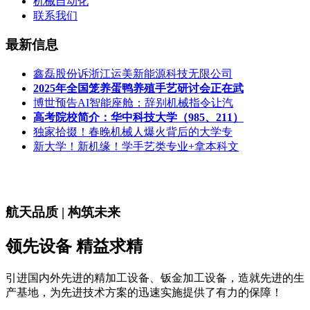
机械自动化
联系我们
最新信息
鑫磊股份诉浙江运美新能源科技无限公司
2025年全国笼养蛋鸭养殖手艺研讨会正在武
博世预告AI智能座舱：辞别机械指令让汽
高考院校简介：华中科技大学（985、211）
独家拾掇！春晚机械人爆火背后的大学专
新大学！新机缘！学手艺类专业+拿本科文
航天品质 | 构筑未来
领先设备 精益求精
引进国内外先进的精加工设备、钣金加工设备，造就先进的生
产基地，为先进技术方案的迅速实施提供了有力的保障！