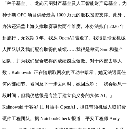
「种子基金」、龙岗云图财产基金及人工智能财产母基金，为
种子期 OPC 项目供给最高 1000 万元的股权投资支撑。此外，
办法还涵盖出海支撑取赛事励两个维度。本办法拟自 2026 年
起施行，无效期 3 年。我从 OpenAI 告退了。我很是珍爱机械
人团队以及我们配合取得的成绩……我很是卑沉 Sam 和整个
团队，并为我们配合取得的成绩感应骄傲。对于内部去职人
数，Kalinowski 正在随后取网友的互动中暗示，她无法透露任
何内部细节。被问及下一步去向时，她回应称：「我会歇息一
段时间，但我仍然很是专注于建立负义务的实体 AI。」
Kalinowski 于客岁 11 月插手 OpenAI，担任带领机械人取消费
硬件工程团队。据 NotebookCheck 报道，平安工程师 Andy