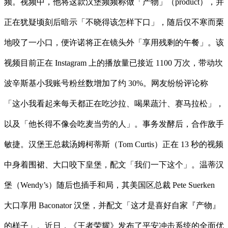
频。视频中，他将这款汉堡频频称做「产物」（product），并
正在犹疑顷刻后暗示「不晓得该怎样下口」，随后仅不寒而栗
地咬了一小口，便许诺将正在镜头外「享用残剩的午餐」。该
视频目前正在 Instagram 上的播放量已接近 1100 万次，带动坎
波辛斯基小我账号粉丝数增加了约 30%。网友纷纷评论称
「这小我看起来每天都正在吃沙拉、喝果蔬汁、赛马拉松」，
以及「他长得不像会吃麦当劳的人」。事务发酵后，合作敌手
敏捷。汉堡王总裁汤姆柯蒂斯（Tom Curtis）正在 13 秒的视频
中身着围裙、大口咬下皇堡，配文「我们一下这个」。温蒂汉
堡（Wendy’s）随后也插手和局，其美国区总裁 Pete Suerken
大口享用 Baconator 汉堡，并配文「这才是喜好自家『产物』
的样子」。近日，《王者荣耀》发布了平安冲击系统的全面优