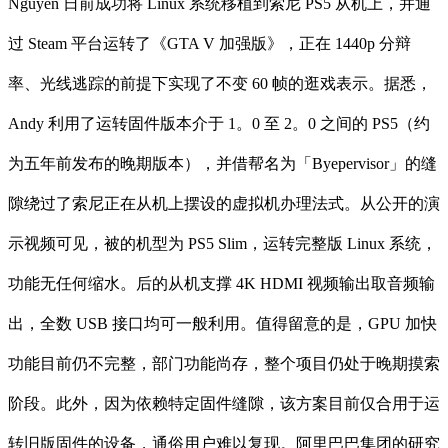
Nguyen 日前成功将 Linux 系统移植到索尼 PS5 从机上，并通
过 Steam 平台运转了《GTA V 加强版》，正在 1440p 分辩
率、光线逃踪的前提下实现了不变 60 帧的逛戏表示。据悉，
Andy 利用了运转固件版本介于 1。0 至 2。0 之间的 PS5（约
为五年前发布的晚期版本），并借帮名为「Byepervisor」的缝
隙绕过了索尼正在从机上摆设的虚拟机办理法式。从公开的演
示视频可见，被的机型为 PS5 Slim，运转完整版 Linux 系统，
功能无任何缩水。后的从机支撑 4K HDMI 视频输出取音频输
出，全数 USB 接口均可一般利用。值得留意的是，GPU 加快
功能目前仍不完整，部门功能尚存，整个项目仍处于晚期摸索
阶段。此外，因为依赖特定固件缝隙，该方案目前仅合用于运
转旧版固件的设备，通俗用户难以复现。阿里巴巴集团的研究