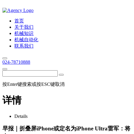
首页
关于我们
机械知识
机械自动化
联系我们
024-78710888
按Enter键搜索或按ESC键取消
详情
Details
早报｜折叠屏iPhone或定名为iPhone Ultra雷军：将