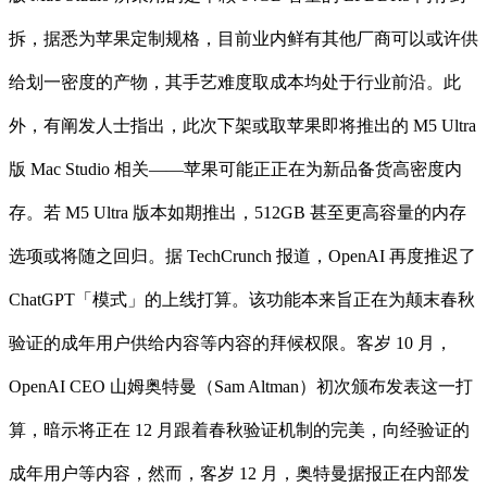
拆，据悉为苹果定制规格，目前业内鲜有其他厂商可以或许供
给划一密度的产物，其手艺难度取成本均处于行业前沿。此
外，有阐发人士指出，此次下架或取苹果即将推出的 M5 Ultra
版 Mac Studio 相关——苹果可能正正在为新品备货高密度内
存。若 M5 Ultra 版本如期推出，512GB 甚至更高容量的内存
选项或将随之回归。据 TechCrunch 报道，OpenAI 再度推迟了
ChatGPT「模式」的上线打算。该功能本来旨正在为颠末春秋
验证的成年用户供给内容等内容的拜候权限。客岁 10 月，
OpenAI CEO 山姆奥特曼（Sam Altman）初次颁布发表这一打
算，暗示将正在 12 月跟着春秋验证机制的完美，向经验证的
成年用户等内容，然而，客岁 12 月，奥特曼据报正在内部发