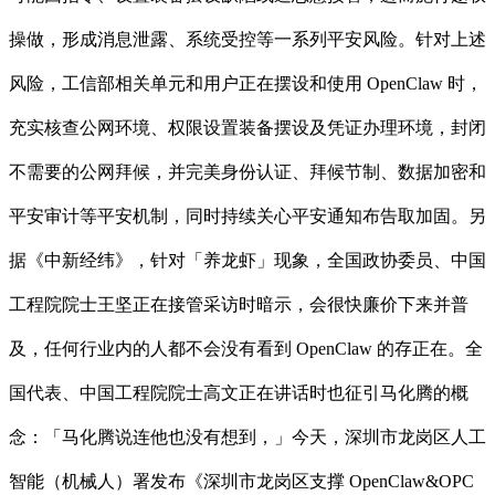
操做，形成消息泄露、系统受控等一系列平安风险。针对上述
风险，工信部相关单元和用户正在摆设和使用 OpenClaw 时，
充实核查公网环境、权限设置装备摆设及凭证办理环境，封闭
不需要的公网拜候，并完美身份认证、拜候节制、数据加密和
平安审计等平安机制，同时持续关心平安通知布告取加固。另
据《中新经纬》，针对「养龙虾」现象，全国政协委员、中国
工程院院士王坚正在接管采访时暗示，会很快廉价下来并普
及，任何行业内的人都不会没有看到 OpenClaw 的存正在。全
国代表、中国工程院院士高文正在讲话时也征引马化腾的概
念：「马化腾说连他也没有想到，」今天，深圳市龙岗区人工
智能（机械人）署发布《深圳市龙岗区支撑 OpenClaw&OPC