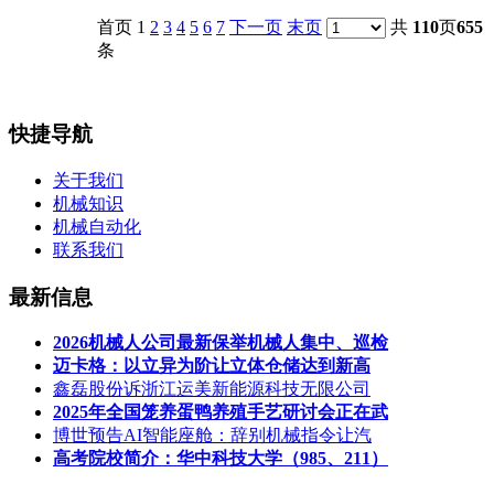
首页 1
2
3
4
5
6
7
下一页
末页
共
110
页
655
条
快捷导航
关于我们
机械知识
机械自动化
联系我们
最新信息
2026机械人公司最新保举机械人集中、巡检
迈卡格：以立异为阶让立体仓储达到新高
鑫磊股份诉浙江运美新能源科技无限公司
2025年全国笼养蛋鸭养殖手艺研讨会正在武
博世预告AI智能座舱：辞别机械指令让汽
高考院校简介：华中科技大学（985、211）