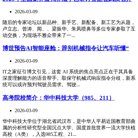
2026-03-09
随后的专家论坛以新品种、新手艺、新配备、新工艺为从题，
卢立志、曾涛、闻、、梁振华、朱凤喷鼻等多位专家参取了互
动交换，为现场不雅众带来了一...
博世预告AI智能座舱：辞别机械指令让汽车听懂“
2026-03-09
IT之家征引博文引见，这套 AI 系统的焦点亮点正在于其具备
深度理解能力的语音帮手。取保守机械式响应指令分歧，新系
统可以或许预判驾驶员需求。驾驶...
高考院校简介：华中科技大学（985、211）
2026-03-09
华中科技大学位于湖北省武汉市，是中华人平易近国教育部曲
属的分析性研究型全国沉点大学、国度首批世界一流大学扶植
高校（A类），入选985工程、21...