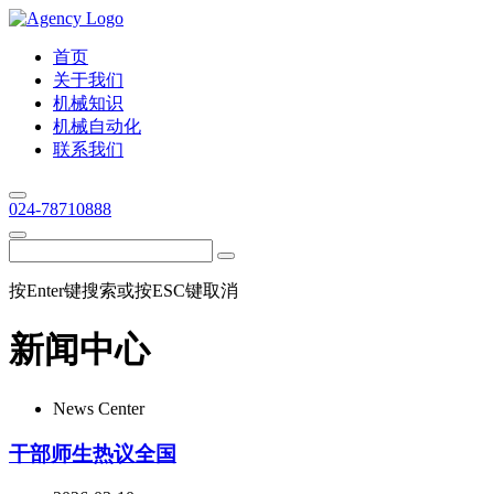
首页
关于我们
机械知识
机械自动化
联系我们
024-78710888
按Enter键搜索或按ESC键取消
新闻中心
News Center
干部师生热议全国