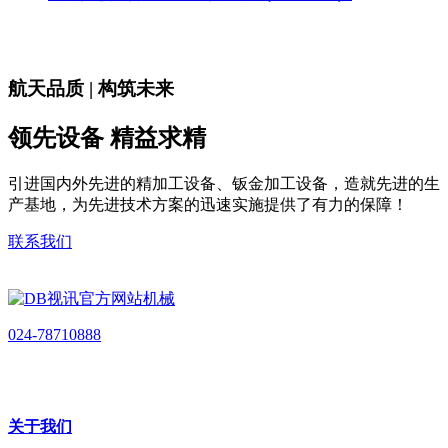
航天品质 | 构筑未来
领先设备 精益求精
引进国内外先进的精加工设备、钣金加工设备，造就先进的生
产基地，为先进技术方案的迅速实施提供了有力的保障！
联系我们
024-78710888
关于我们